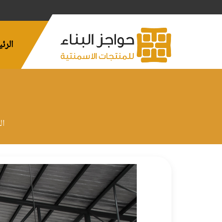
الرئ
ال