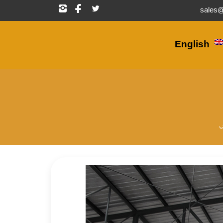
تابعنا
تابعنا
تابعنا
على
على
على
تويتر
فيسبوك
إنستجرام
English
ض